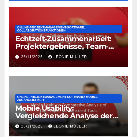
ONLINE-PROJEKTMANAGEMENT-SOFTWARE:
COLLABORATIONSFUNKTIONEN
Echtzeit-Zusammenarbeit:
Projektergebnisse, Team-
Engagement und Effizienz
26/11/2025
LEONIE MÜLLER
ONLINE-PROJEKTMANAGEMENT-SOFTWARE: MOBILE
ZUGÄNGLICHKEIT
Mobile Usability:
Vergleichende Analyse der
besten Projektmanagement-
26/11/2025
LEONIE MÜLLER
Tools