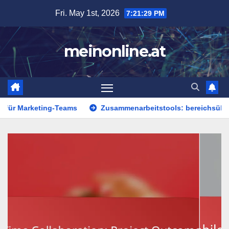
Skip
Fri. May 1st, 2026
7:21:31 PM
to
content
meinonline.at
Teams
Zusammenarbeitstools: bereichsübergreifende Teams,