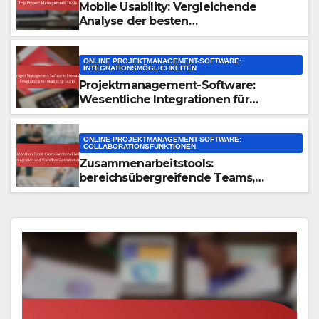
Mobile Usability: Vergleichende
Analyse der besten
Projektmanagement-Tools
ONLINE PROJEKTMANAGEMENT-SOFTWARE:
INTEGRATIONSMÖGLICHKEITEN
Projektmanagement-Software:
Wesentliche Integrationen für
Marketing-Teams
ONLINE-PROJEKTMANAGEMENT-SOFTWARE:
COLLABORATIONSFUNKTIONEN
Zusammenarbeitstools:
bereichsübergreifende Teams,
Integration und Workflow-
Optimierung