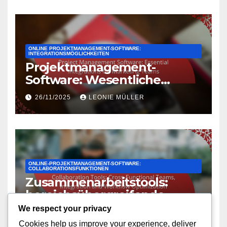
ONLINE PROJEKTMANAGEMENT-SOFTWARE:
INTEGRATIONSMÖGLICHKEITEN
Projektmanagement-
Software: Wesentliche
Integrationen für Marketing-
26/11/2025
LEONIE MÜLLER
Teams
ONLINE-PROJEKTMANAGEMENT-SOFTWARE:
COLLABORATIONSFUNKTIONEN
Zusammenarbeitstools:
bereichsübergreifende
Teams, Integration und
We respect your privacy
26/11/2025
LEONIE MÜLLER
Workflow-Optimierung
Cookies help us improve your experience, deliver