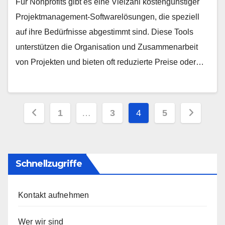
Für Nonprofits gibt es eine Vielzahl kostengünstiger
Projektmanagement-Softwarelösungen, die speziell
auf ihre Bedürfnisse abgestimmt sind. Diese Tools
unterstützen die Organisation und Zusammenarbeit
von Projekten und bieten oft reduzierte Preise oder…
Posts
1
…
3
4
5
pagination
Schnellzugriffe
Kontakt aufnehmen
Wer wir sind