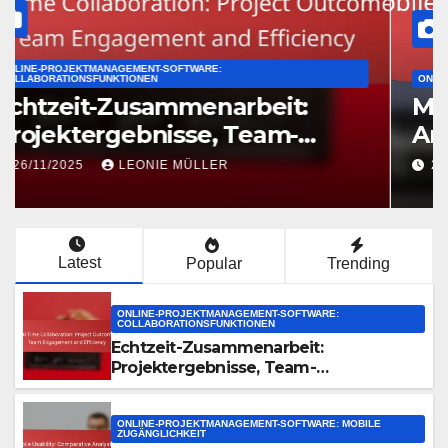
ONLINE-PROJEKTMANAGEMENT-SOFTWARE: MOBILE ZUGÄNGLICHKEIT
Mobile Usability: Vergleichende
Analyse der besten
Projektmanagement-Tools
26/11/2025
LEONIE MÜLLER
Latest
Popular
Trending
ONLINE-PROJEKTMANAGEMENT-SOFTWARE:
COLLABORATIONSFUNKTIONEN
Echtzeit-Zusammenarbeit:
Projektergebnisse, Team-
Engagement und Effizienz
ONLINE-PROJEKTMANAGEMENT-SOFTWARE: MOBILE
ZUGÄNGLICHKEIT